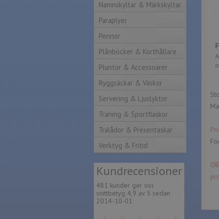
Namnskyltar & Märkskyltar
Paraplyer
Pennor
Plånböcker & Korthållare
A
o
Pluntor & Accessoarer
Ryggsäckar & Väskor
St
Servering & Ljuslyktor
Ma
Träning & Sportflaskor
Trälådor & Presentaskar
Pr
För
Verktyg & Fritid
OB
Kund
recensioner
pr
481 kunder ger oss
snittbetyg 4,9 av 5 sedan
2014-10-01