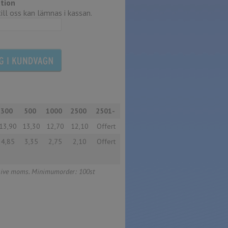
tion
ll oss kan lämnas i kassan.
300
500
1000
2500
2501-
13,90
13,30
12,70
12,10
Offert
4,85
3,35
2,75
2,10
Offert
usive moms. Minimumorder: 100st