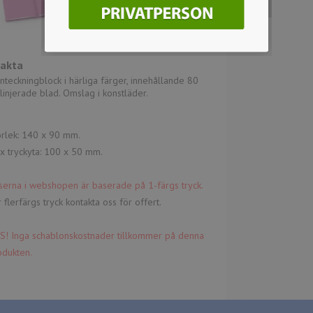
Fakta
nteckningblock i härliga färger, innehållande 80
linjerade blad. Omslag i konstläder.
orlek: 140 x 90 mm.
x tryckyta: 100 x 50 mm.
iserna i webshopen är baserade på 1-färgs tryck.
 flerfärgs tryck kontakta oss för offert.
S! Inga schablonskostnader tillkommer på denna
odukten.