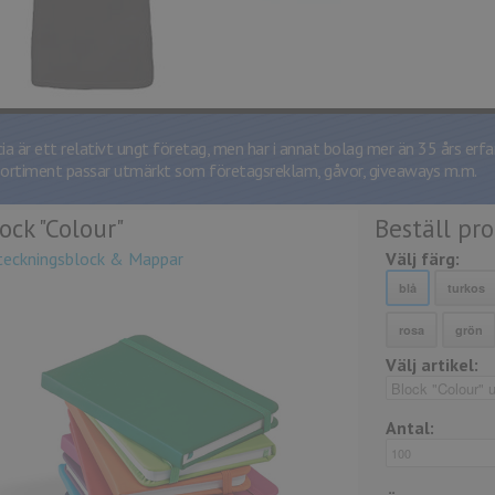
cia är ett relativt ungt företag, men har i annat bolag mer än 35 års erfa
sortiment passar utmärkt som företagsreklam, gåvor, giveaways m.m.
ock "Colour"
Beställ pr
teckningsblock & Mappar
Välj färg:
Välj artikel:
Antal: