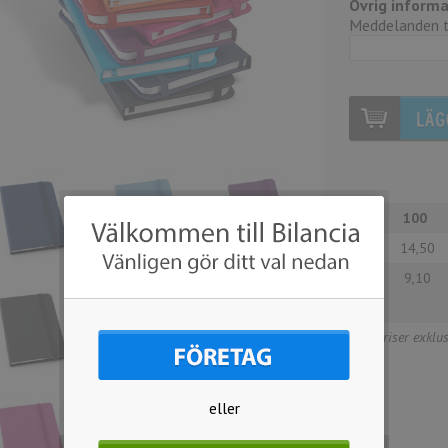
Övrig informa
Meddelanden ti
Antal
100
Pris
14,50
Tryck
9,10
1-färg
Alla priser exkl
eller