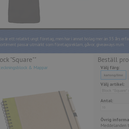
cia är ett relativt ungt företag, men har i annat bolag mer än 35 års erfa
sortiment passar utmärkt som företagsreklam, gåvor, giveaways m.m.
ock "Square""
Beställ pr
teckningsblock & Mappar
Välj färg:
Välj artikel:
Antal:
Övrig informa
Meddelanden ti