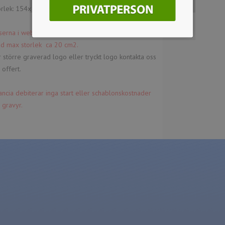
orlek: 154x154 mm.
iserna i webshopen baseras på lasergraverad logo
d max storlek ca 20 cm2.
 större graverad logo eller tryckt logo kontakta oss
 offert.
ancia debiterar inga start eller schablonskostnader
 gravyr.