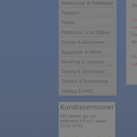
Namnskyltar & Märkskyltar
St
Paraplyer
Pr
Pennor
me
Plånböcker & Korthållare
För
Pluntor & Accessoarer
för
Ryggsäckar & Väskor
Bil
Servering & Ljuslyktor
vid
Träning & Sportflaskor
Trälådor & Presentaskar
Verktyg & Fritid
Kund
recensioner
481 kunder ger oss
snittbetyg 4,9 av 5 sedan
2014-10-01