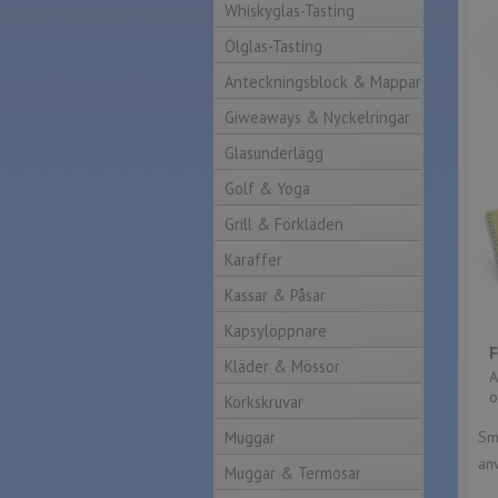
Whiskyglas-Tasting
Ölglas-Tasting
Anteckningsblock & Mappar
Giweaways & Nyckelringar
Glasunderlägg
Golf & Yoga
Grill & Förkläden
Karaffer
Kassar & Påsar
Kapsylöppnare
Kläder & Mössor
A
o
Korkskruvar
Muggar
Sma
an
Muggar & Termosar