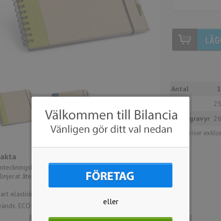
Antal
Pris
25
Lasergravyr
26
Alla priser exkl
Fakta
nteckningsblock i hård kartong med 60 sidor
linjerat återvunnet papper.
rt elastiskt band håller ihop blocket när det inte
eller
vänds. ECO-penna medföljer.