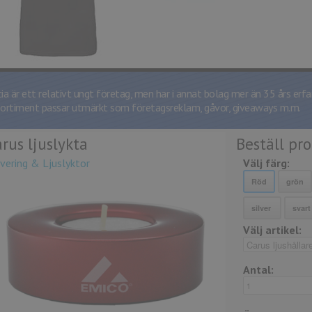
cia är ett relativt ungt företag, men har i annat bolag mer än 35 års erfa
sortiment passar utmärkt som företagsreklam, gåvor, giveaways m.m.
rus ljuslykta
Beställ pr
vering & Ljuslyktor
Välj färg:
Välj artikel:
Antal: