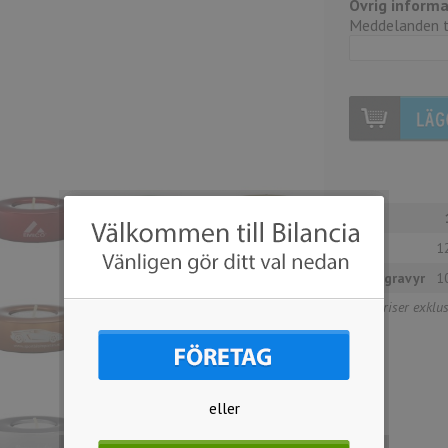
Övrig informa
Meddelanden ti
Antal
Pris
12
Lasergravyr
10
Alla priser exkl
eller