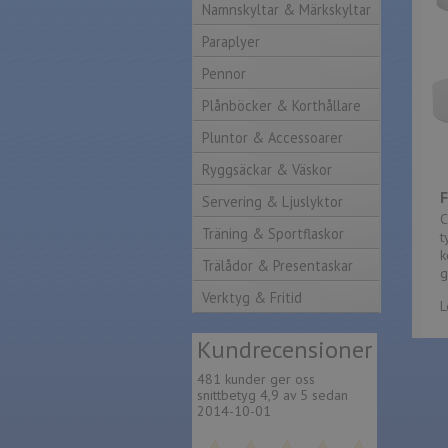
Namnskyltar & Märkskyltar
Paraplyer
Pennor
Plånböcker & Korthållare
Pluntor & Accessoarer
Ryggsäckar & Väskor
Servering & Ljuslyktor
C
Träning & Sportflaskor
t
k
Trälådor & Presentaskar
g
Verktyg & Fritid
L
Kund
recensioner
481 kunder ger oss
snittbetyg 4,9 av 5 sedan
2014-10-01