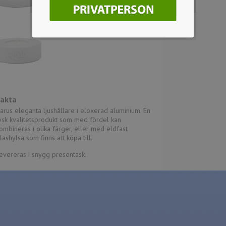
Fakta
arus eleganta ljushållare i eloxerad aluminium. En
ysk kvalitetsprodukt som med fördel kan
ombineras i olika färger, eller med eldfast
lashylsa som finns att köpa till.
evereras i snygg presentask.