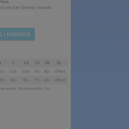
tion
ll oss kan lämnas i kassan.
1
5
10
25
50
51-
0:-
110:-
100:-
95:-
90:-
Offert
0:-
90:-
85:-
75:-
65:-
Offert
usive moms. Minimumorder: 1st