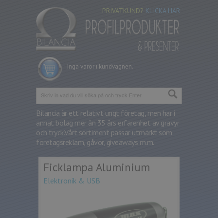
PRIVATKUND?
KLICKA HÄR
Inga varor i kundvagnen.
Bilancia är ett relativt ungt företag, men har i
annat bolag mer än 35 års erfarenhet av gravyr
och tryck.
Vårt sortiment passar utmärkt som
företagsreklam, gåvor, giveaways m.m.
Ficklampa Aluminium
Elektronik & USB