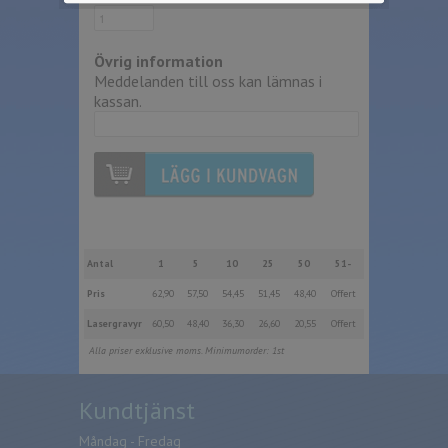
Övrig information
Meddelanden till oss kan lämnas i
kassan.
Antal
1
5
10
25
50
51-
Pris
62,90
57,50
54,45
51,45
48,40
Offert
Lasergravyr
60,50
48,40
36,30
26,60
20,55
Offert
Alla priser exklusive moms. Minimumorder: 1st
Kundtjänst
Måndag - Fredag