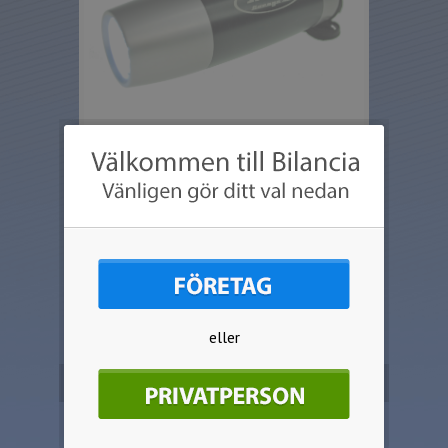
Anodiserad ficklampa i aluminium med
räfflad greppyta, 9 vita LED lampor ger
starkt ljus. Längd 100mm.
eller
Beställ produkten
Välj artikel:
Antal: