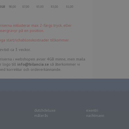
2GB
90,00 87,00 85,00 83,00 81,00
riserna inkluderar max 2-färgs tryck, eller
asergravyr på en position.
nga start/schablonskostnader tillkommer.
ev.tid: ca 3 veckor.
riserna i webshopen avser 4GB minne, men maila
r logo till
info@bilancia.se
så återkommer vi
ed korrektur och ordererkännande.
dutchdeluxe
exentri
målerås
nachtmann