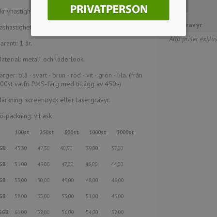
eller
krivhastighet: 3-4 MB/s
lasergravyr
äshastighet: 10-11 MB/s
Alla priser exkl
aranti: 1 år.
aterial: metall och läderlook.
ärger: blå - svart - brun - röd - vit - grön - lila. (från
00st valfri PMS-färg med tillägg av 450:-)
ärkning: screentryck eller lasergravyr.
örpackning: vit ask
100st
250st
500st
1000st
3000st
GB
45,50 42,50 40,50 39,00 37,00
2GB
51,00 49,00 47,00 46,00 44,00
GB
53,00 50,00 49,00 48,00 46,00
8GB
58,00 55,00 53,00 51,00 49,00
6GB
61,00 58,00 56,00 54,00 52,00