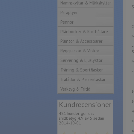
Namnskyltar & Märkskyltar
S
Paraplyer
L
Pennor
G
Plånböcker & Korthållare
M
Pluntor & Accessoarer
F
Ryggsäckar & Väskor
5
Servering & Ljuslyktor
M
Träning & Sportflaskor
F
Trälådor & Presentaskar
Verktyg & Fritid
1
Kund
recensioner
4
481 kunder ger oss
snittbetyg 4,9 av 5 sedan
2014-10-01
1