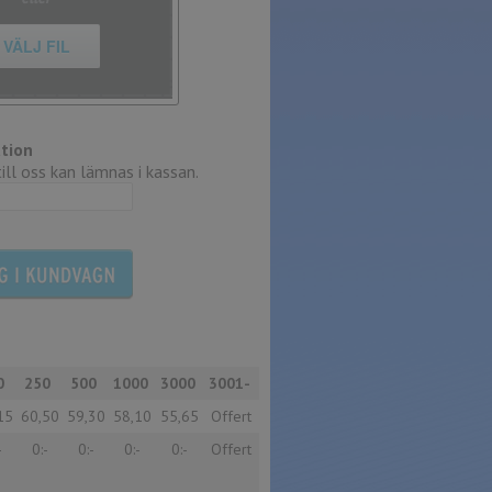
VÄLJ FIL
tion
ll oss kan lämnas i kassan.
0
250
500
1000
3000
3001-
15
60,50
59,30
58,10
55,65
Offert
-
0:-
0:-
0:-
0:-
Offert