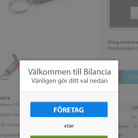
Övrig informa
Meddelanden ti
Fakta
xklusivt USB-minne i läderimitation.
Antal
10
torlek: 80x21x16mm
Pris
64,
SB version: 2.0
eller
Tryck max
0:
ompatibilitet: Win98, 2000, XP, Vista, 7, MacOS
2-färger