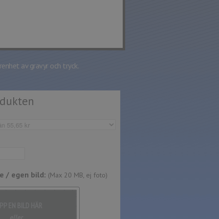
renhet av gravyr och tryck.
odukten
 / egen bild:
(Max 20 MB, ej foto)
PP EN BILD HÄR
eller