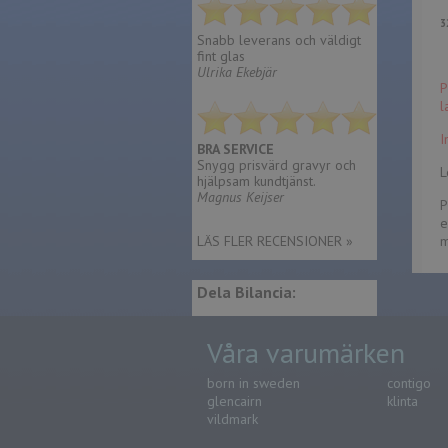
3
Snabb leverans och väldigt
fint glas
Ulrika Ekebjär
P
l
I
BRA SERVICE
Snygg prisvärd gravyr och
L
hjälpsam kundtjänst.
Magnus Keijser
P
e
LÄS FLER RECENSIONER »
m
Dela Bilancia:
Våra varumärken
born in sweden
contigo
glencairn
klinta
vildmark