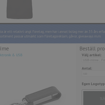
cia är ett relativt ungt företag, men har i annat bolag mer än 35 års erfa
sortiment passar utmärkt som företagsreklam, gåvor, giveaways m.m.
rime
Beställ pr
ektronik & USB
Välj artikel:
Antal:
Egen Logotype
SLÄ