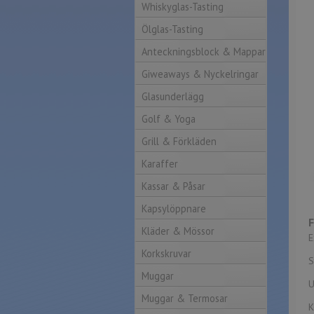
Whiskyglas-Tasting
Ölglas-Tasting
Anteckningsblock & Mappar
Giweaways & Nyckelringar
Glasunderlägg
Golf & Yoga
Grill & Förkläden
Karaffer
Kassar & Påsar
Kapsylöppnare
Kläder & Mössor
E
Korkskruvar
S
Muggar
U
Muggar & Termosar
K