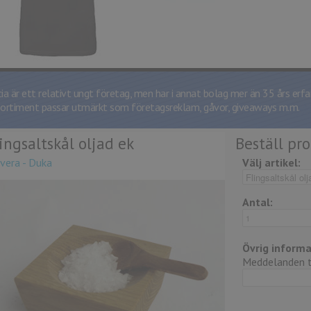
cia är ett relativt ungt företag, men har i annat bolag mer än 35 års erfa
sortiment passar utmärkt som företagsreklam, gåvor, giveaways m.m.
ingsaltskål oljad ek
Beställ pr
vera - Duka
Välj artikel:
Antal:
Övrig informa
Meddelanden ti