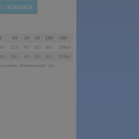
1
10
25
50
100
101-
20:-
115:-
95:-
85:-
80:-
Offert
00:-
80:-
60:-
50:-
45:-
Offert
usive moms. Minimumorder: 1st