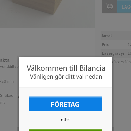
Antal
Pris
1
Lasergravyr
1
Fakta
Alla priser exkl
vensktillverkad flingsaltskål i oljad ek.
Storlek;
x80 mm
! Sked ingår ej i priset. Tillkommer 60kr/st ex
ms
eller