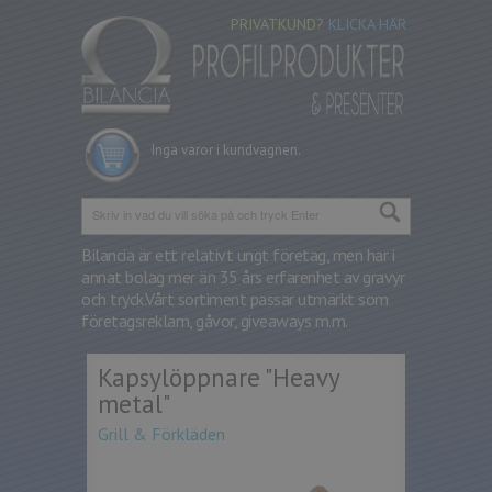
PRIVATKUND?
KLICKA HÄR
Inga varor i kundvagnen.
Bilancia är ett relativt ungt företag, men har i
annat bolag mer än 35 års erfarenhet av gravyr
och tryck.
Vårt sortiment passar utmärkt som
företagsreklam, gåvor, giveaways m.m.
Kapsylöppnare "Heavy
metal"
Grill & Förkläden