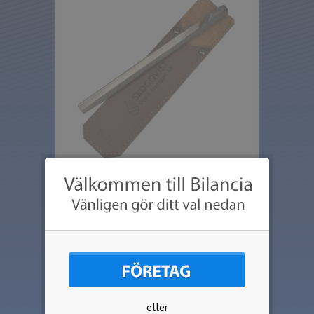
En kapsylöppnare utöver det vanliga,
med riktig robust känsla av smitt järn.
Levereras i passande läderfodral av
buffelskinn som blir väldigt snyggt med
graverad företagslogo.
Setet levereras i presentask.
Vikt hela 185 gram
eller
Längd: 200 mm.