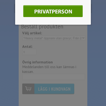
Inga start eller schablonskostnader
tillkommer.
Beställ produkten
Välj artikel:
Antal:
Övrig information
Meddelanden till oss kan lämnas i
kassan.