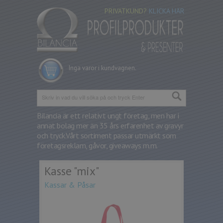
PRIVATKUND?
KLICKA HÄR
Inga varor i kundvagnen.
Bilancia är ett relativt ungt företag, men har i
annat bolag mer än 35 års erfarenhet av gravyr
och tryck.
Vårt sortiment passar utmärkt som
företagsreklam, gåvor, giveaways m.m.
Kasse "mix"
Kassar & Påsar