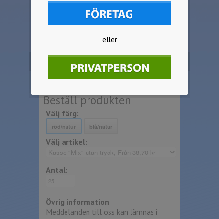
Priserna i webshopen avser 1-färgs
tryck i max storlek 280 x 200mm.
För flerfärgstryck kontakta oss för
eller
offert.
OBS! Inga start eller
schablonskostnader tillkommer.
Beställ produkten
Välj färg:
Välj artikel:
Antal:
Övrig information
Meddelanden till oss kan lämnas i