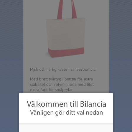
Mjuk och härlig kasse i canvasbomull.
Med brett tvärtyg i botten för extra
stabilitet och volym. Insida med litet
extra fack för småprylar.
Vikt: 280 gr/m2
Storlek: 460 x 400 x 150 mm
Längd på handtag: 65 cm.
Färg: Natur