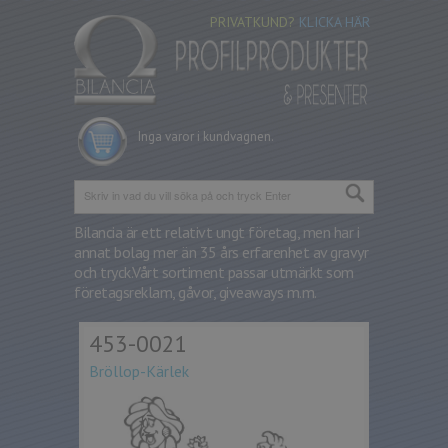
PRIVATKUND?
KLICKA HÄR
Inga varor i kundvagnen.
Bilancia är ett relativt ungt företag, men har i
annat bolag mer än 35 års erfarenhet av gravyr
och tryck.
Vårt sortiment passar utmärkt som
företagsreklam, gåvor, giveaways m.m.
453-0021
Bröllop-Kärlek