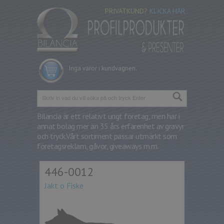
PRIVATKUND?
KLICKA HÄR
Inga varor i kundvagnen.
Bilancia är ett relativt ungt företag, men har i
annat bolag mer än 35 års erfarenhet av gravyr
och tryck.
Vårt sortiment passar utmärkt som
företagsreklam, gåvor, giveaways m.m.
446-0012
Jakt o Fiske