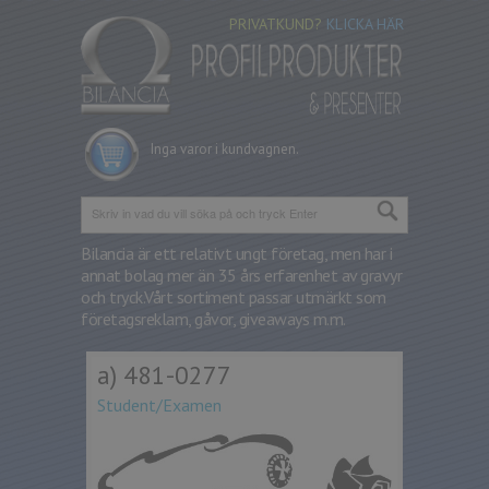
PRIVATKUND?
KLICKA HÄR
Inga varor i kundvagnen.
Bilancia är ett relativt ungt företag, men har i
annat bolag mer än 35 års erfarenhet av gravyr
och tryck.
Vårt sortiment passar utmärkt som
företagsreklam, gåvor, giveaways m.m.
a) 481-0277
Student/Examen