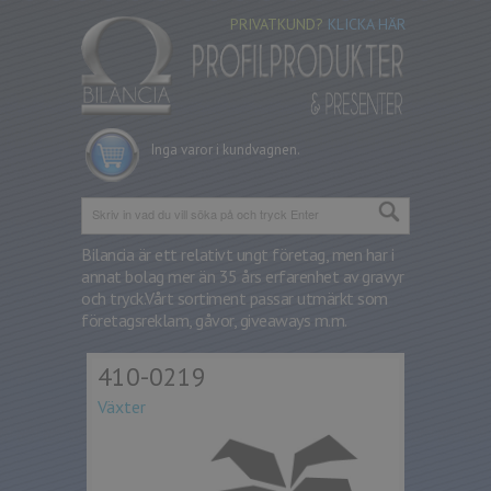
PRIVATKUND?
KLICKA HÄR
Inga varor i kundvagnen.
Bilancia är ett relativt ungt företag, men har i
annat bolag mer än 35 års erfarenhet av gravyr
och tryck.
Vårt sortiment passar utmärkt som
företagsreklam, gåvor, giveaways m.m.
410-0219
Växter