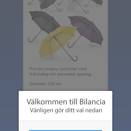
Prisvärt paraply i polyester med
trähandtag och automatisk öppning.
Diameter: 104 cm.
Längd: 89 cm.
Max tryckyta per sektion: 220 x 140 mm.
Detta paraplyet går att trycka i max två
färger.
Priserna med tryck avser 1-färgs tryck