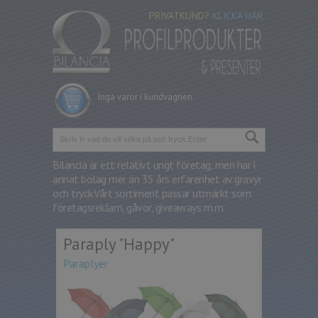
PRIVATKUND?
KLICKA HÄR
Inga varor i kundvagnen.
Bilancia är ett relativt ungt företag, men har i
annat bolag mer än 35 års erfarenhet av gravyr
och tryck.
Vårt sortiment passar utmärkt som
företagsreklam, gåvor, giveaways m.m.
Paraply "Happy"
Paraplyer