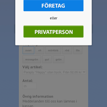
på en sektion. 2-färgs tryck och/eller
tryck på flera sektioner offereras på
begäran.
eller
Inga start eller schablonskostnader
tillkommer.
Beställ produkten
Välj färg:
Välj artikel:
Antal:
Övrig information
Meddelanden till oss kan lämnas i
kassan.