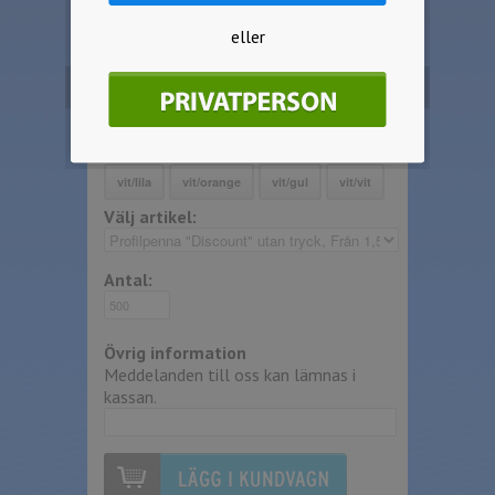
P-91498
eller
Beställ produkten
Välj färg:
Välj artikel:
Antal:
Övrig information
Meddelanden till oss kan lämnas i
kassan.