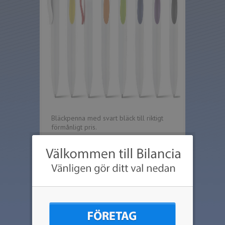
Bläckpenna med svart bläck till riktigt
förmånligt pris.
Max tryckyta: 40 x 5 mm (större tryckyta
möjlig vid roterande screentryck)
Tryckpriserna baseras på 1-färgs tryck
på en position. Flerfärgs tryck offereras
på begäran.
Inga start eller schablonskostnader
tillkommer.