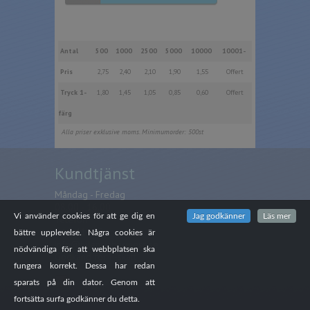
Antal
500
1000
2500
5000
10000
10001-
Pris
2,75
2,40
2,10
1,90
1,55
Offert
Tryck 1-
1,80
1,45
1,05
0,85
0,60
Offert
färg
Alla priser exklusive moms. Minimumorder: 500st
Kundtjänst
Måndag - Fredag
08.00 - 16.00
Vi använder cookies för att ge dig en
Jag godkänner
Läs mer
Telefon
044-41485
bättre upplevelse. Några cookies är
info@bilanciabusiness.se
nödvändiga för att webbplatsen ska
Godkänd för F-skatt
fungera korrekt. Dessa har redan
sparats på din dator. Genom att
fortsätta surfa godkänner du detta.