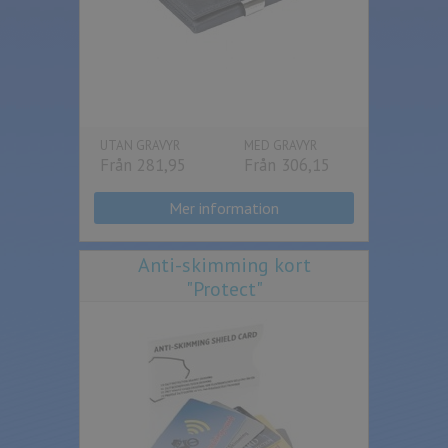
UTAN GRAVYR
MED GRAVYR
Från 281,95
Från 306,15
Mer information
Anti-skimming kort
"Protect"