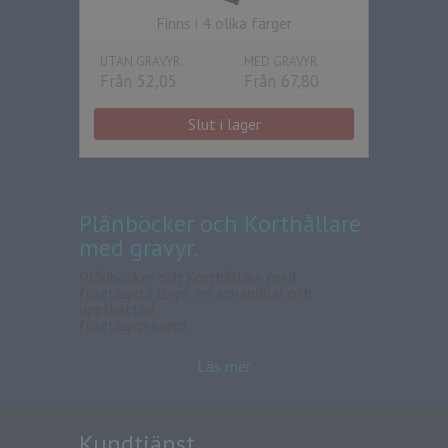
Finns i 4 olika färger
UTAN GRAVYR
MED GRAVYR
Från 52,05
Från 67,80
Slut i lager
Plånböcker och Korthållare
med gravyr.
Plånböcker och Korthållare med
företagets logo, en användbar och
uppskattad
företagspresent.
Läs mer
Kundtjänst