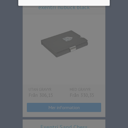
exentri nubuck black
UTAN GRAVYR
MED GRAVYR
Från 306,15
Från 330,35
Mer information
Exentri Sand Chess