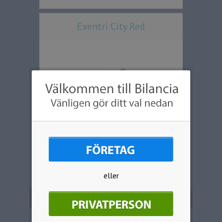
Exentri City Red
UTAN GRAVYR
MED GRAVYR
eller
Från 234,75
Från 258,95
Mer information