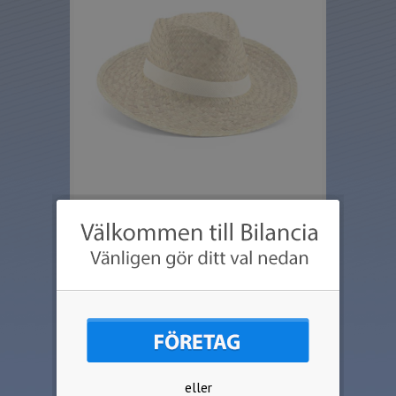
Stråhatt i klassisk modell, elegant på
stranden eller vid poolkanten. Skyddar
dessutom riktigt bra mot solens strålar.
Önskas tryck sker detta på dekorbandet
som finns i kaki eller svart.
Priserna i webshopen baseras på 1-
färgs tryck, flerfärgstryck offereras på
begäran.
Inga start eller schablonskostnader
eller
tillkommer.