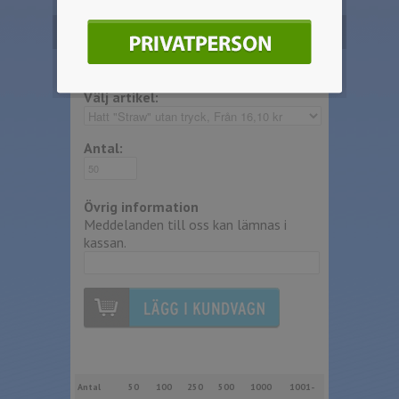
Beställ produkten
Välj artikel:
Antal:
Övrig information
Meddelanden till oss kan lämnas i
kassan.
Antal
50
100
250
500
1000
1001-