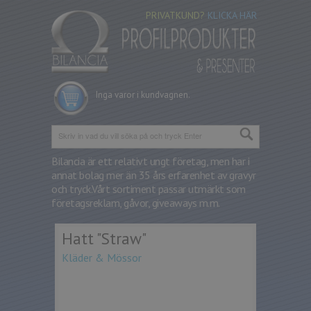
PRIVATKUND?
KLICKA HÄR
Inga varor i kundvagnen.
Bilancia är ett relativt ungt företag, men har i
annat bolag mer än 35 års erfarenhet av gravyr
och tryck.
Vårt sortiment passar utmärkt som
företagsreklam, gåvor, giveaways m.m.
Hatt "Straw"
Kläder & Mössor