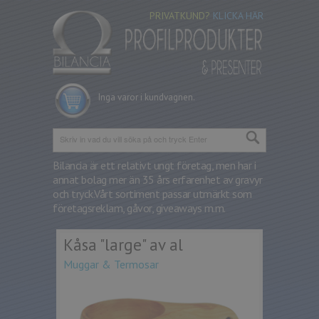
PRIVATKUND?
KLICKA HÄR
Inga varor i kundvagnen.
Bilancia är ett relativt ungt företag, men har i
annat bolag mer än 35 års erfarenhet av gravyr
och tryck.
Vårt sortiment passar utmärkt som
företagsreklam, gåvor, giveaways m.m.
Kåsa "large" av al
Muggar & Termosar