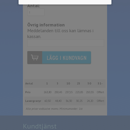
Antal:
Övrig information
Meddelanden till oss kan lämnas i
kassan.
Antal
1
5
10
25
50
51-
Pris
263,80
250,45
237,15
223,85
210,55
Offert
Lasergravyr
60,50
48,40
36,30
30,25
24,20
Offert
Alla priser exklusive moms. Minimumorder: 1st
Kundtjänst