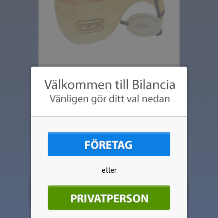
Hantverk från Skandinavisk hemslöjd,
tillverkad av al.
Snygg med lasergravyr.
Längd ca 165mm, höjd ca 65mm.
eller
Beställ produkten
Välj artikel: