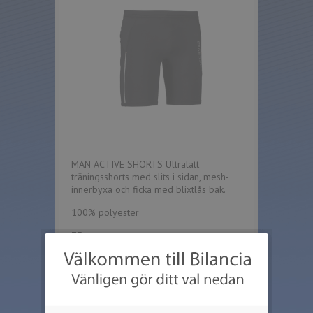
MAN ACTIVE SHORTS Ultralätt
träningsshorts med slits i sidan, mesh-
innerbyxa och ficka med blixtlås bak.
100% polyester
75g
S - M - L - XL - 2XL
G21022
Priser gäller för 1-färgs tryck