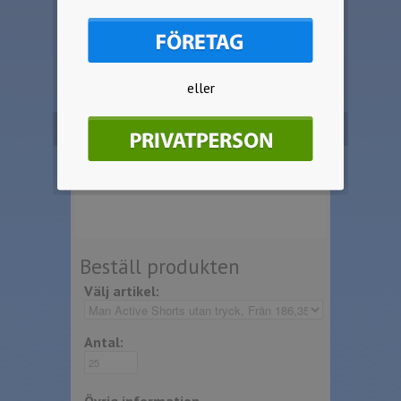
(max100cm2), 1-position och
storlekarna
S-2XL. Flerfärgstryck samt storlekarna
3-6XL offereras på begäran.
Ingen start-
och schablonskostnad
tillkommer.
Vektoriserad tryckfil behövs.
eller
ID har utarbetat 10 principer som
bygger på FN:s Global Compact. För att
du som kund ska kunna handla med gott
samvete och att produkterna ska vara
etiskt försvarbara. För mer info om detta
kontakta oss.
Beställ produkten
Välj artikel:
Antal: