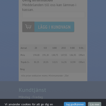
Övrig information
Meddelanden till oss kan lämnas i
kassan.
Antal
25
50
100
250
500
501-
Pris
194,80
191,20
188,75
187,55
186,35
Offert
Tryck 1-
30,25
20,55
18,15
16,35
10,90
Offert
färg
Alla priser exklusive moms. Minimumorder: 25st
Kundtjänst
Måndag - Fredag
08.00 - 16.00
Vi använder cookies för att ge dig en
Jag godkänner
Läs mer
Telefon