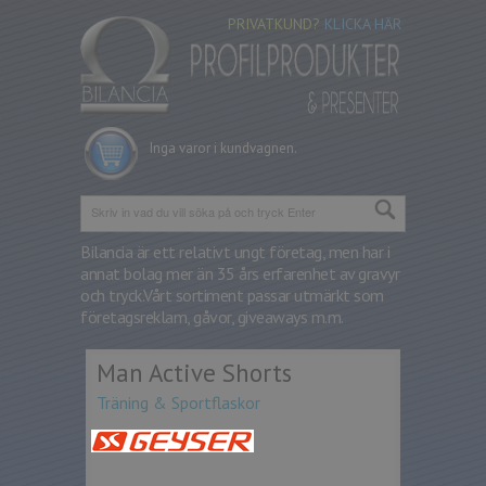
PRIVATKUND?
KLICKA HÄR
Inga varor i kundvagnen.
Bilancia är ett relativt ungt företag, men har i
annat bolag mer än 35 års erfarenhet av gravyr
och tryck.
Vårt sortiment passar utmärkt som
företagsreklam, gåvor, giveaways m.m.
Man Active Shorts
Träning & Sportflaskor