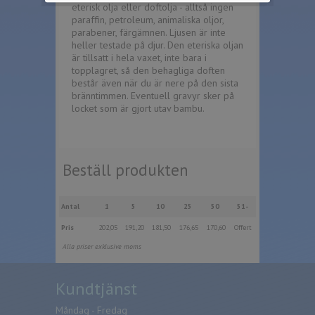
eterisk olja eller doftolja - alltså ingen
paraffin, petroleum, animaliska oljor,
parabener, färgämnen. Ljusen är inte
heller testade på djur. Den eteriska oljan
är tillsatt i hela vaxet, inte bara i
topplagret, så den behagliga doften
består även när du är nere på den sista
bränntimmen. Eventuell gravyr sker på
locket som är gjort utav bambu.
Beställ produkten
Antal
1
5
10
25
50
51-
Pris
202,05
191,20
181,50
176,65
170,60
Offert
Alla priser exklusive moms
Kundtjänst
Måndag - Fredag