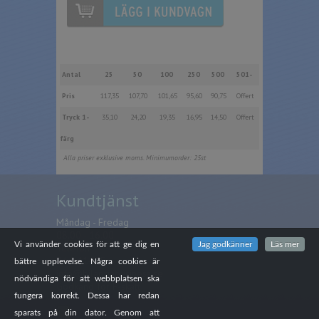
Antal
25
50
100
250
500
501-
Pris
117,35
107,70
101,65
95,60
90,75
Offert
Tryck 1-
35,10
24,20
19,35
16,95
14,50
Offert
färg
Alla priser exklusive moms. Minimumorder: 25st
Kundtjänst
Måndag - Fredag
08.00 - 16.00
Vi använder cookies för att ge dig en
Jag godkänner
Läs mer
Telefon
044-41485
bättre upplevelse. Några cookies är
info@bilanciabusiness.se
nödvändiga för att webbplatsen ska
Godkänd för F-skatt
fungera korrekt. Dessa har redan
sparats på din dator. Genom att