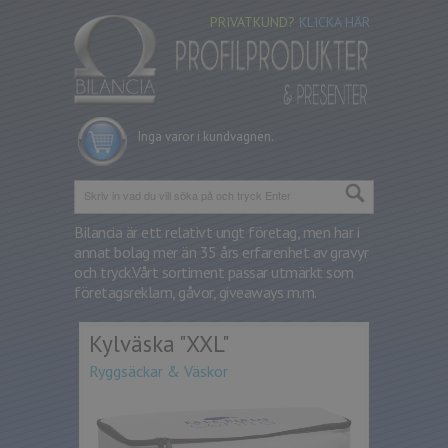
PRIVATKUND?
KLICKA HÄR
Inga varor i kundvagnen.
Bilancia är ett relativt ungt företag, men har i
annat bolag mer än 35 års erfarenhet av gravyr
och tryck.
Vårt sortiment passar utmärkt som
företagsreklam, gåvor, giveaways m.m.
Kylväska "XXL"
Ryggsäckar & Väskor