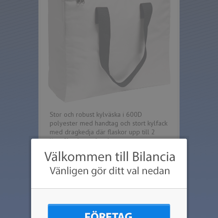
Stor och robust kylväska i 600D
polyester med handtag och stort kylfack
med dragkedja där flaskor upp till 2
liter får plats ståendes.
Går att göra otroligt kompakt vid
förvaring.
Storlek: 400 x 375 x 165 mm.
Max tryckstorlek: på framsidan 270x150
mm, på locket 270x95 mm.