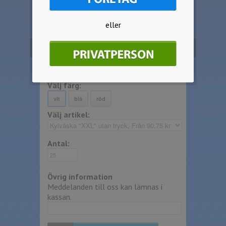
Denna produkten går endast att erhålla
med 1-färgs tryck.
eller
Inga start elller schablonskostnader
tillkommer.
Beställ produkten
Välj färg:
Välj artikel:
Antal:
Övrig information
Meddelanden till oss kan lämnas i
kassan.