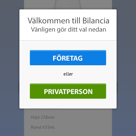
eller
Produkten har utgått ur sortimentet.
Härligt rödvinsglas "Willsberger" i
kristall från Spiegelau med mycket
smäcker fot.
Diskbar i maskin.
Höjd 238mm
Rymd 635ml.