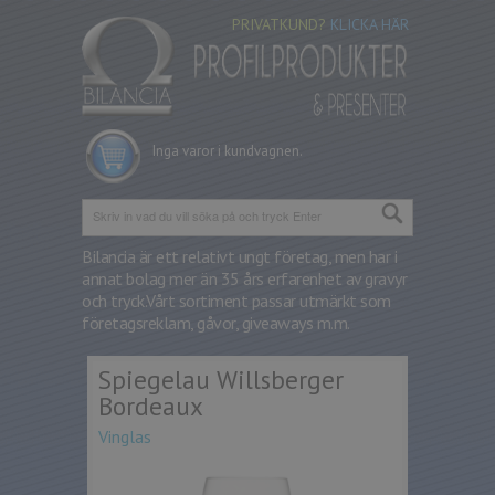
PRIVATKUND?
KLICKA HÄR
Inga varor i kundvagnen.
Bilancia är ett relativt ungt företag, men har i
annat bolag mer än 35 års erfarenhet av gravyr
och tryck.
Vårt sortiment passar utmärkt som
företagsreklam, gåvor, giveaways m.m.
Spiegelau Willsberger
Bordeaux
Vinglas