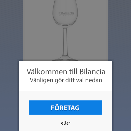
Ett elegant whiskyprovarglas från tyska
Rastal.
Utformningen av glaset höjer doft och
aromupplevelsen och förstärker
därmed olika sorters whiskykaraktär på
ett föredömligt sätt.
Höjd: 157mm
Rymd: 140ml.
eller
Ställkostnad tillkommer med 299kr ex.
moms