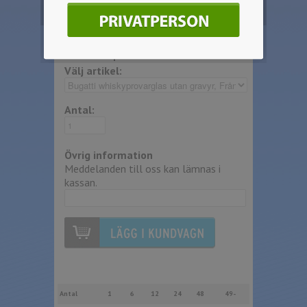
Beställ produkten
Välj artikel:
Antal:
Övrig information
Meddelanden till oss kan lämnas i
kassan.
Antal
1
6
12
24
48
49-